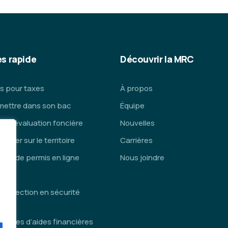
s rapide
Découvrir la MRC
s pour taxes
À propos
mettre dans son bac
Équipe
ce d’évaluation foncière
Nouvelles
lacer sur le territoire
Carrières
de de permis en ligne
Nous joindre
is
inspection en sécurité
die
ammes d’aides financières