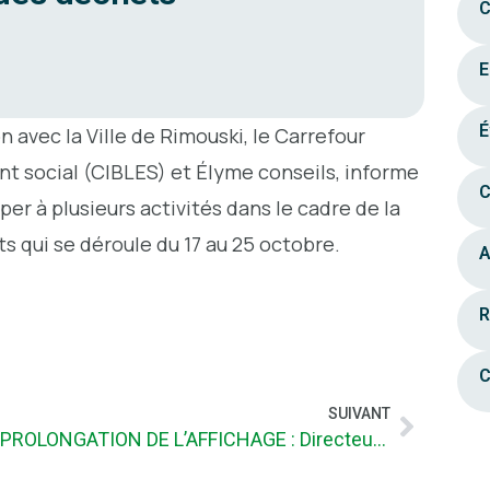
C
E
É
 avec la Ville de Rimouski, le Carrefour
nt social (CIBLES) et Élyme conseils, informe
C
iper à plusieurs activités dans le cadre de la
 qui se déroule du 17 au 25 octobre.
A
R
C
SUIVANT
PROLONGATION DE L’AFFICHAGE : Directeur (trice) général (e) et secrétaire-trésorier(ière)