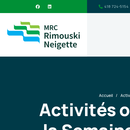
418 724-5154
Accueil
Acti
Activités 