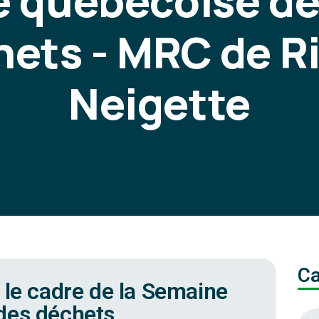
e québécoise de
hets - MRC de R
Neigette
Ca
 le cadre de la Semaine
des déchets