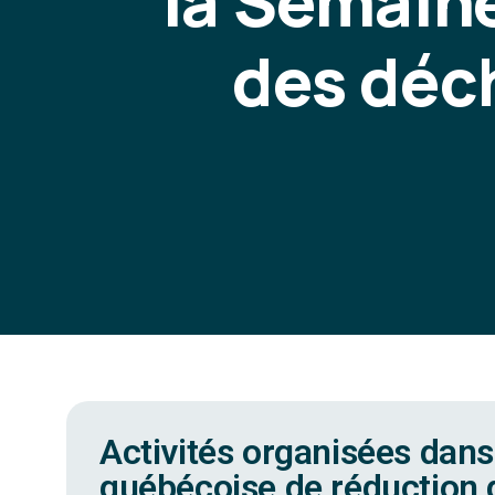
la Semain
des déc
Activités organisées dans
québécoise de réduction 