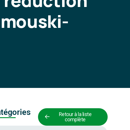
 réduction
imouski-
tégories
Retour à la liste
complète