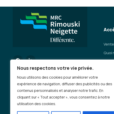
Accè
Vente
Quoi 
Servi
Nous respectons votre vie privée.
Se dép
Nous utilisons des cookies pour améliorer votre
Deman
expérience de navigation, diffuser des publicités ou des
Emplo
contenus personnalisés et analyser notre trafic. En
Auto-
cliquant sur « Tout accepter », vous consentez à notre
incen
utilisation des cookies.
Progr