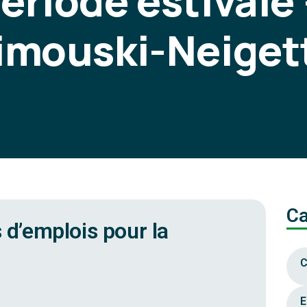
période estivale
imouski-Neiget
Ca
s d’emplois pour la
C
E