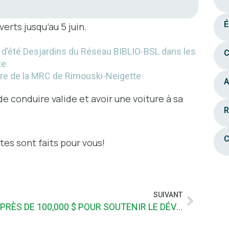
É
erts jusqu’au 5 juin.
e d’été Desjardins du Réseau BIBLIO-BSL dans les
C
te
oire de la MRC de Rimouski-Neigette
A
de conduire valide et avoir une voiture à sa
R
C
stes sont faits pour vous!
SUIVANT
PRÈS DE 100,000 $ POUR SOUTENIR LE DÉVELOPPEMENT RURAL