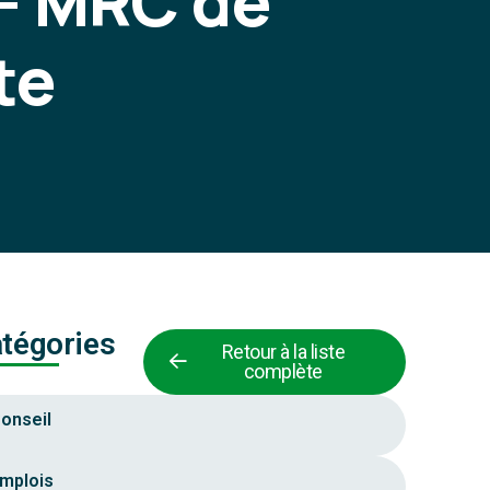
 - MRC de
te
tégories
Retour à la liste
complète
onseil
mplois