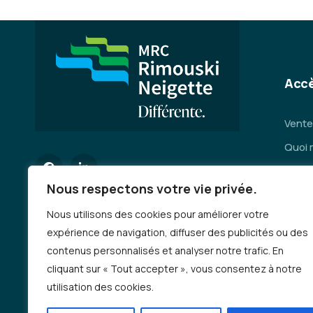
Accè
Vente
Quoi 
Servi
Nous respectons votre vie privée.
Se dép
Nous utilisons des cookies pour améliorer votre
Deman
expérience de navigation, diffuser des publicités ou des
Emplo
contenus personnalisés et analyser notre trafic. En
Auto-
cliquant sur « Tout accepter », vous consentez à notre
incen
utilisation des cookies.
Progr