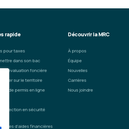
s rapide
Découvrir la MRC
s pour taxes
À propos
mettre dans son bac
Équipe
ce d’évaluation foncière
Nouvelles
lacer sur le territoire
Carrières
de de permis en ligne
Nous joindre
is
inspection en sécurité
die
ammes d’aides financières