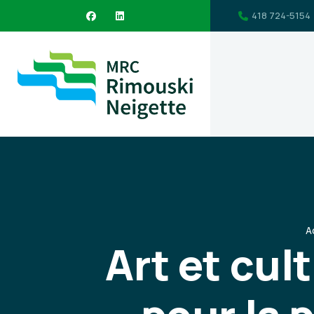
418 724-5154
A
Art et cul