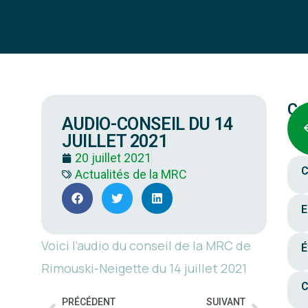
Ca
AUDIO-CONSEIL DU 14
JUILLET 2021
20 juillet 2021
C
Actualités de la MRC
E
Voici l’audio du conseil de la MRC de
É
Rimouski-Neigette du 14 juillet 2021
C
PRÉCÉDENT
SUIVANT