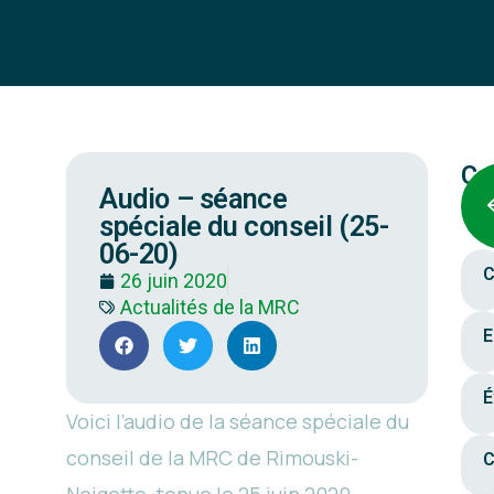
Ca
Audio – séance
spéciale du conseil (25-
06-20)
C
26 juin 2020
Actualités de la MRC
E
É
Voici l’audio de la séance spéciale du
conseil de la MRC de Rimouski-
C