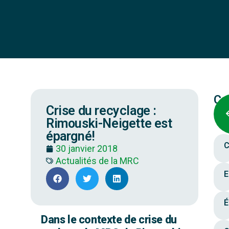
Ca
Crise du recyclage :
Rimouski-Neigette est
épargné!
C
30 janvier 2018
Actualités de la MRC
E
É
Dans le cont
exte de crise du