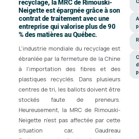
recyclage, la MRC de Rimouski-
C
Neigette est épargnée grâce à son
contrat de traitement avec une
A
entreprise qui valorise plus de 90
p
% des matières au Québec.
R
L’industrie mondiale du recyclage est
C
ébranlée par la fermeture de la Chine
d
à l’importation des fibres et des
p
plastiques recyclés. Dans plusieurs
centres de tri, les ballots doivent être
stockés faute de preneurs.
Heureusement, la MRC de Rimouski-
Neigette n’est pas affectée par cette
situation car, Gaudreau