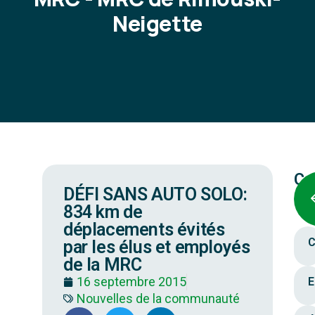
Neigette
Ca
DÉFI SANS AUTO SOLO:
834 km de
déplacements évités
C
par les élus et employés
de la MRC
16 septembre 2015
E
Nouvelles de la communauté