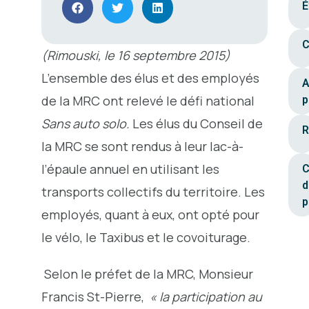
É
C
(Rimouski, le 16 septembre 2015)
L’ensemble des élus et des employés
A
de la MRC ont relevé le défi national
p
Sans auto solo.
Les élus du Conseil de
R
la MRC se sont rendus à leur lac-à-
l’épaule annuel en utilisant les
C
d
transports collectifs du territoire. Les
p
employés, quant à eux, ont opté pour
le vélo, le Taxibus et le covoiturage.
Selon le préfet de la MRC, Monsieur
Francis St-Pierre,
« la participation au