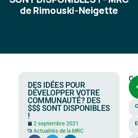
de Rimouski-Neigette
Ca
DES IDÉES POUR
DÉVELOPPER VOTRE
COMMUNAUTÉ? DES
C
$$$ SONT DISPONIBLES
!
2 septembre 2021
E
Actualités de la MRC