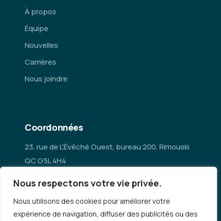
À propos
Équipe
Nouvelles
Carrières
Nous joindre
Coordonnées
23, rue de L'Évêché Ouest, bureau 200, Rimouski
QC G5L 4H4
Nous respectons votre vie privée.
administration@mrc-rn.ca
Nous utilisons des cookies pour améliorer votre
418 724-5154
expérience de navigation, diffuser des publicités ou des