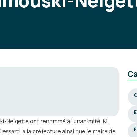
imouski-Neiget
Ca
C
E
i-Neigette ont renommé à l’unanimité, M.
É
essard, à la préfecture ainsi que le maire de