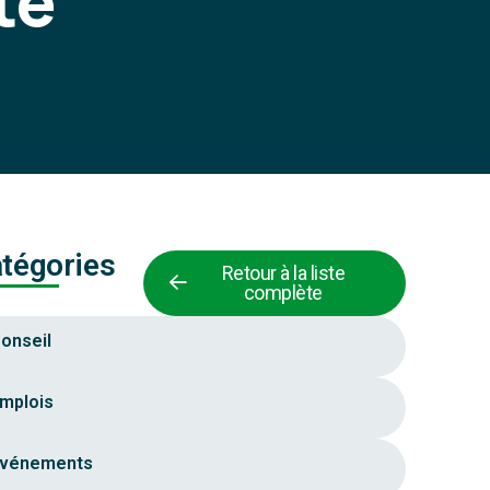
te
tégories
Retour à la liste
complète
onseil
mplois
vénements