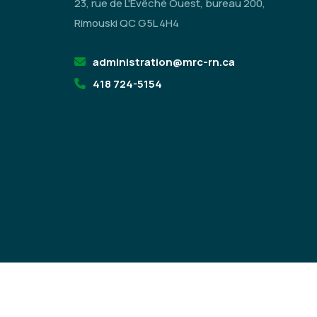
23, rue de L'Évêché Ouest, bureau 200,
Rimouski QC G5L 4H4
administration@mrc-rn.ca
418 724-5154