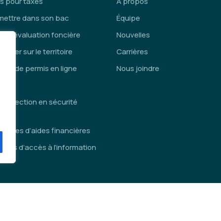
s pour taxes
À propos
mettre dans son bac
Équipe
ce d’évaluation foncière
Nouvelles
lacer sur le territoire
Carrières
de de permis en ligne
Nous joindre
is
inspection en sécurité
die
ammes d’aides financières
des d’accès à l’information