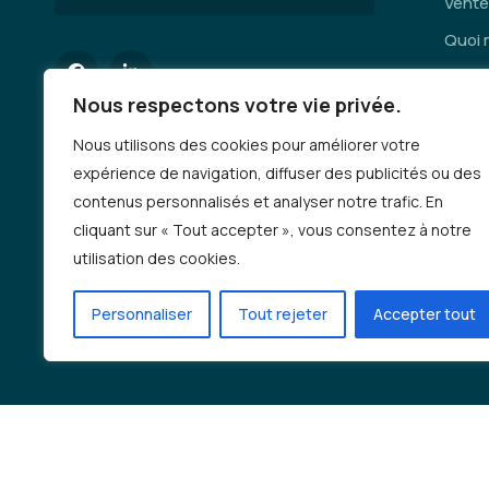
Vente
Quoi 
Servi
Nous respectons votre vie privée.
Se dép
Nous utilisons des cookies pour améliorer votre
Deman
expérience de navigation, diffuser des publicités ou des
Emplo
contenus personnalisés et analyser notre trafic. En
Auto-
cliquant sur « Tout accepter », vous consentez à notre
incen
utilisation des cookies.
Progr
Personnaliser
Tout rejeter
Accepter tout
Deman