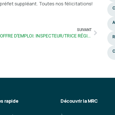
préfet suppléant. Toutes nos félicitations!
C
A
SUIVANT
OFFRE D’EMPLOI: INSPECTEUR/TRICE RÉGIONAL/E
R
C
s rapide
Découvrir la MRC