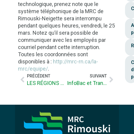
technologique, prenez note que le
C
système téléphonique de la MRC de
Rimouski-Neigette sera interrompu
pendant quelques heures, vendredi, le 25
A
mars. Notez qu’il sera possible de
p
communiquer avec les employés par
R
courriel pendant cette interruption.
Toutes les coordonnées sont
disponibles à :
http://mrc-rn.ca/la-
C
mrc/equipe/
.
d
PRÉCÉDENT
SUIVANT
p
LES RÉGIONS ONT CHANGÉ, LE GOUVERNEMENT DOIT S’ADAPTER
InfoBac et Transport collectif : interruption partielle du système téléphonique, vendredi, le 1er avril