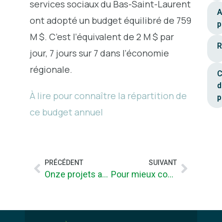
services sociaux du Bas-Saint-Laurent
A
ont adopté un budget équilibré de 759
p
M $. C’est l’équivalent de 2 M $ par
R
jour, 7 jours sur 7 dans l’économie
régionale.
C
d
À lire pour connaître la répartition de
p
ce budget annuel
PRÉCÉDENT
SUIVANT
Onze projets acceptés pour le développement rural
Pour mieux coordonner l’immigration à Rimouski