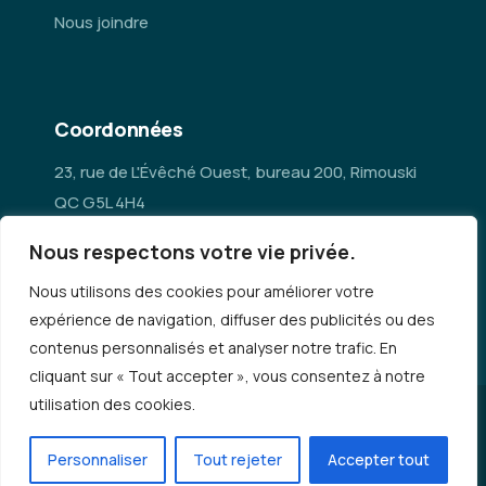
Nous joindre
Coordonnées
23, rue de L'Évêché Ouest, bureau 200, Rimouski
QC G5L 4H4
Nous respectons votre vie privée.
administration@mrc-rn.ca
Nous utilisons des cookies pour améliorer votre
418 724-5154
expérience de navigation, diffuser des publicités ou des
contenus personnalisés et analyser notre trafic. En
cliquant sur « Tout accepter », vous consentez à notre
utilisation des cookies.
© Copyright 2026 - MRC Rimouski-Neigette |
Politique de
confidentialité
Personnaliser
Tout rejeter
Accepter tout