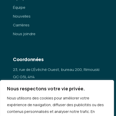
Équipe
Nouvelles
Carrières
Nous joindre
Coordonnées
23, rue de L'Évêché Ouest, bureau 200, Rimouski
QC G5L 4H4
Nous respectons votre vie privée.
administration@mrc-rn.ca
Nous utilisons des cookies pour améliorer votre
418 724-5154
expérience de navigation, diffuser des publicités ou des
contenus personnalisés et analyser notre trafic. En