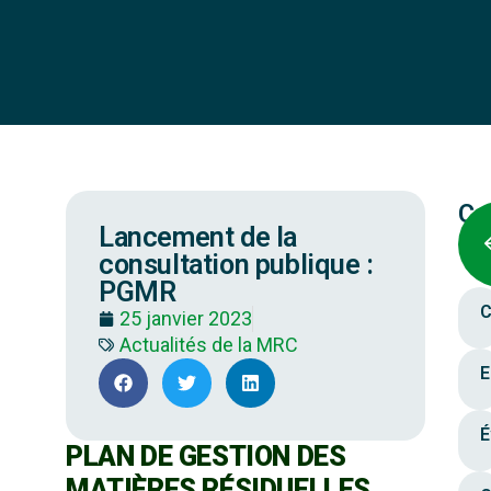
Ca
Lancement de la
consultation publique :
PGMR
C
25 janvier 2023
Actualités de la MRC
E
É
PLAN DE GESTION DES
MATIÈRES RÉSIDUELLES