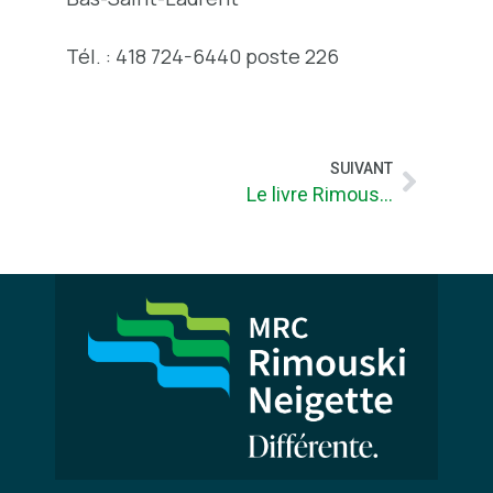
Tél. : 418 724-6440 poste 226
SUIVANT
Le livre Rimouski-Neigette ou Quand la terre devise avec la mer est désormais vendu au prix 49,95$