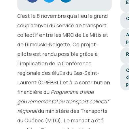
É
C’est le 8 novembre qu’a lieu le grand
C
coup d’envoi du service de transport
collectif entre les MRC de La Mitis et
A
p
de Rimouski-Neigette. Ce projet-
pilote est rendu possible grâce à
R
l’implication de la Conférence
C
régionale des éluEs du Bas-Saint-
d
Laurent (CRÉBSL) et à la contribution
p
financière du
Programme d’aide
gouvernemental au transport collectif
régional
du ministère des Transports
du Québec (MTQ). Le mandat a été