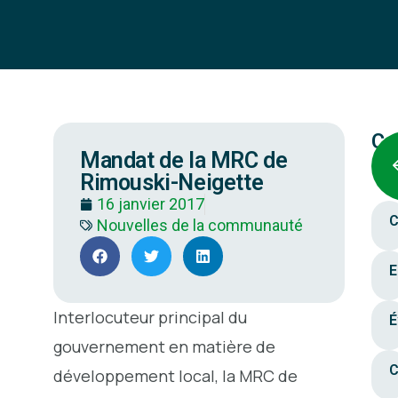
Ca
Mandat de la MRC de
Rimouski-Neigette
16 janvier 2017
C
Nouvelles de la communauté
E
Interlocuteur principal du
É
gouvernement en matière de
C
développement local, la MRC de