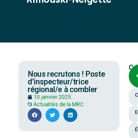
Ca
Nous recrutons ! Poste
d’inspecteur/trice
régional/e à combler
C
10 janvier 2025
Actualités de la MRC
E
É