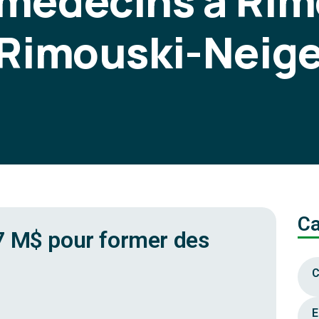
 médecins à Rim
 Rimouski-Neige
Ca
7 M$ pour former des
C
E