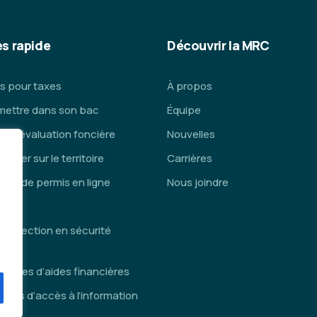
s rapide
Découvrir la MRC
s pour taxes
À propos
mettre dans son bac
Équipe
ce d’évaluation foncière
Nouvelles
lacer sur le territoire
Carrières
de de permis en ligne
Nous joindre
is
inspection en sécurité
die
ammes d’aides financières
des d’accès à l’information