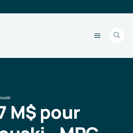
mouski
17 M$ pour