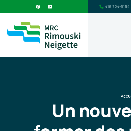
418 724-5154
Accue
Un nouvea