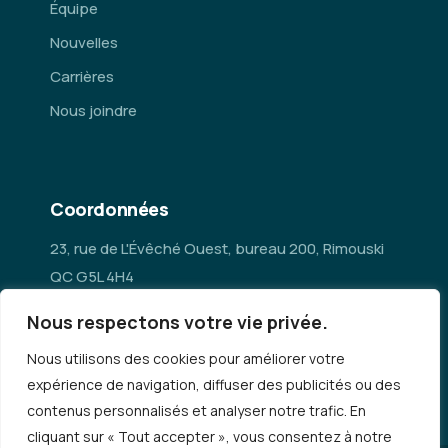
Équipe
Nouvelles
Carrières
Nous joindre
Coordonnées
23, rue de L'Évêché Ouest, bureau 200, Rimouski
QC G5L 4H4
Nous respectons votre vie privée.
administration@mrc-rn.ca
Nous utilisons des cookies pour améliorer votre
418 724-5154
expérience de navigation, diffuser des publicités ou des
contenus personnalisés et analyser notre trafic. En
cliquant sur « Tout accepter », vous consentez à notre