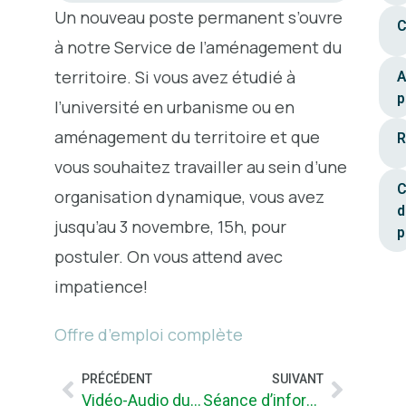
Un nouveau poste permanent s’ouvre
C
à notre Service de l’aménagement du
territoire. Si vous avez étudié à
A
p
l’université en urbanisme ou en
aménagement du territoire et que
R
vous souhaitez travailler au sein d’une
C
organisation dynamique, vous avez
d
jusqu’au 3 novembre, 15h, pour
p
postuler. On vous attend avec
impatience!
Offre d’emploi complète
PRÉCÉDENT
SUIVANT
Vidéo-Audio du conseil du 13 octobre 2021
Séance d’information virtuelle pour devenir pompier (ière) à temps partiel