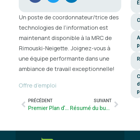
É
Un poste de coordonnateur/trice des
C
technologies de l’information est
maintenant disponible à la MRC de
A
p
Rimouski-Neigette. Joignez-vous à
une équipe performante dans une
R
ambiance de travail exceptionnelle!
C
d
Offre d’emploi
p
PRÉCÉDENT
SUIVANT
Premier Plan d’agriculture urbaine de la MRC de Rimouski-Neigette
Résumé du budget 2020 de la MRC de Rimouski-Neigette