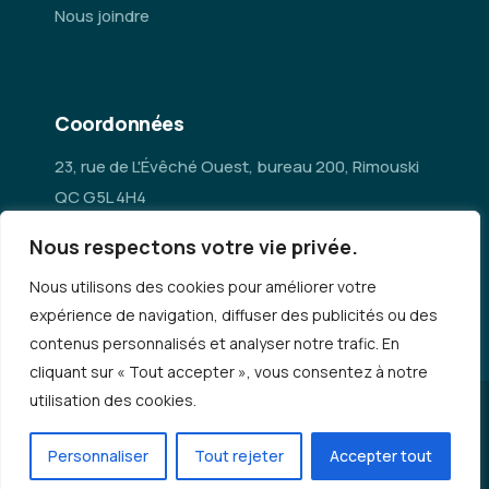
Nous joindre
Coordonnées
23, rue de L'Évêché Ouest, bureau 200, Rimouski
QC G5L 4H4
Nous respectons votre vie privée.
administration@mrc-rn.ca
Nous utilisons des cookies pour améliorer votre
418 724-5154
expérience de navigation, diffuser des publicités ou des
contenus personnalisés et analyser notre trafic. En
cliquant sur « Tout accepter », vous consentez à notre
utilisation des cookies.
© Copyright 2026 - MRC Rimouski-Neigette |
Politique de
confidentialité
Personnaliser
Tout rejeter
Accepter tout