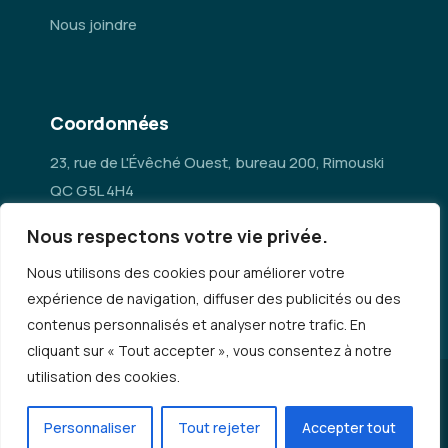
Nous joindre
Coordonnées
23, rue de L'Évêché Ouest, bureau 200, Rimouski
QC G5L 4H4
Nous respectons votre vie privée.
administration@mrc-rn.ca
Nous utilisons des cookies pour améliorer votre
418 724-5154
expérience de navigation, diffuser des publicités ou des
contenus personnalisés et analyser notre trafic. En
cliquant sur « Tout accepter », vous consentez à notre
utilisation des cookies.
© Copyright 2026 - MRC Rimouski-Neigette |
Politique de
confidentialité
Personnaliser
Tout rejeter
Accepter tout