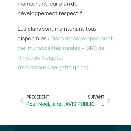
maintenant leur plan de
développement respectif.
Les plans sont maintenant tous
disponibles :
Plans de développement
des municipalités rurales – MRC de
Rimouski-Neigette
(mrcrimouskineigette.qc.ca)
PRÉCÉDENT
SUIVANT
Pour Noël, je recycle aussi mon ARBRE !
AVIS PUBLIC – Assemblée publique sur un projet de règlement modifiant le Schéma d’aménagement et de développement