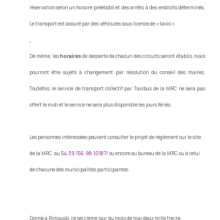
réservation selon un horaire préétabli et des arrêts à des endroits déterminés.
Le transport est assuré par des véhicules sous licence de « taxis ».
De même, les
horaires
de desserte de chacun des circuits seront établis, mais
pourront être sujets à changement par résolution du conseil des maires.
Toutefois, le service de transport collectif par Taxibus de la MRC ne sera pas
offert le midi et le service ne sera plus disponible les jours fériés.
Les personnes intéressées peuvent consulter le projet de règlement sur le site
de la MRC
au
54.39.156.98:10187/
ou encore au bureau de la MRC ou à celui
de chacune des municipalités participantes.
Donné à Rimouski, ce seizième jour du mois de mai deux mille treize.