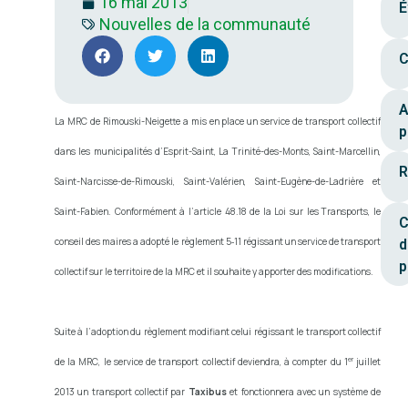
16 mai 2013
É
Nouvelles de la communauté
C
A
La MRC de Rimouski-Neigette a mis en place un service de transport collectif
p
dans les municipalités d’Esprit-Saint, La Trinité-des-Monts, Saint-Marcellin,
R
Saint-Narcisse-de-Rimouski, Saint-Valérien, Saint-Eugène-de-Ladrière et
Saint-Fabien. Conformément à l’article 48.18 de la Loi sur les Transports, le
C
conseil des maires a adopté le règlement 5‑11 régissant un service de transport
d
p
collectif sur le territoire de la MRC et il souhaite y apporter des modifications.
Suite à l’adoption du règlement modifiant celui régissant le transport collectif
er
de la MRC, le service de transport collectif deviendra, à compter du 1
juillet
2013 un transport collectif par
Taxibus
et fonctionnera avec un système de