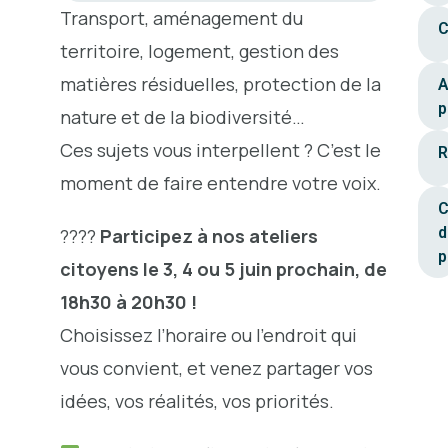
Transport, aménagement du
C
territoire, logement, gestion des
matières résiduelles, protection de la
A
p
nature et de la biodiversité…
Ces sujets vous interpellent ? C’est le
R
moment de faire entendre votre voix.
C
d
????
Participez à nos ateliers
p
citoyens le 3, 4 ou 5 juin prochain, de
18h30 à 20h30 !
Choisissez l’horaire ou l’endroit qui
vous convient, et venez partager vos
idées, vos réalités, vos priorités.