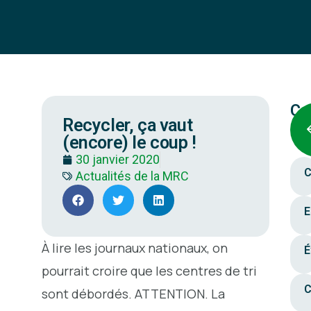
Ca
Recycler, ça vaut
(encore) le coup !
30 janvier 2020
C
Actualités de la MRC
E
À lire les journaux nationaux, on
É
pourrait croire que les centres de tri
C
sont débordés. ATTENTION. La