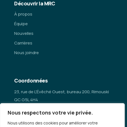
Découvrir la MRC
À propos
Équipe
Nouvelles
Carrières
Nous joindre
Coordonnées
23, rue de L'Évêché Ouest, bureau 200, Rimouski
QC G5L 4H4
Nous respectons votre vie privée.
administration@mrc-rn.ca
Nous utilisons des cookies pour améliorer votre
418 724-5154