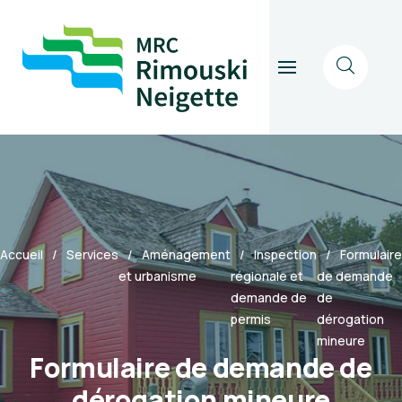
Accueil
Services
Aménagement
Inspection
Formulaire
et urbanisme
régionale et
de demande
demande de
de
permis
dérogation
mineure
Formulaire de demande de
dérogation mineure