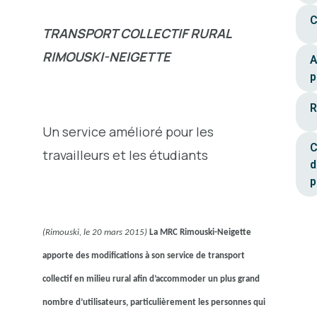
C
TRANSPORT COLLECTIF RURAL
RIMOUSKI-NEIGETTE
A
p
R
Un service amélioré pour les
C
travailleurs et les étudiants
d
p
(Rimouski, le 20 mars 2015)
La MRC Rimouski-Neigette
apporte des modifications à son service de transport
collectif en milieu rural afin d’accommoder un plus grand
nombre d’utilisateurs, particulièrement les personnes qui