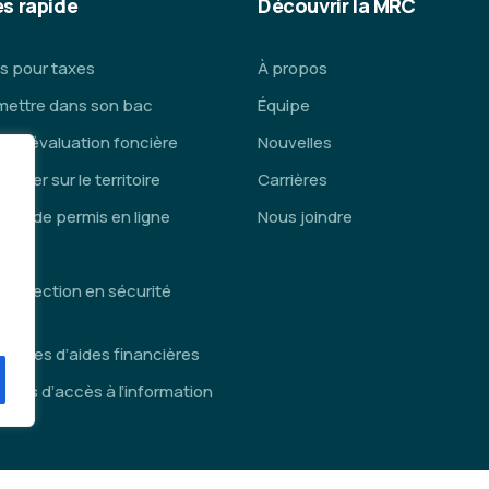
s rapide
Découvrir la MRC
s pour taxes
À propos
mettre dans son bac
Équipe
ce d’évaluation foncière
Nouvelles
lacer sur le territoire
Carrières
de de permis en ligne
Nous joindre
is
inspection en sécurité
die
ammes d’aides financières
des d’accès à l’information