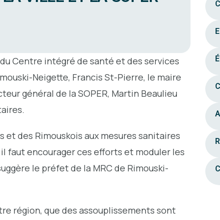
C
E
É
 du Centre intégré de santé et des services
imouski-Neigette, Francis St-Pierre, le maire
C
ecteur général de la SOPER, Martin Beaulieu
aires.
A
s et des Rimouskois aux mesures sanitaires
R
, il faut encourager ces efforts et moduler les
uggère le préfet de la MRC de Rimouski-
C
tre région, que des assouplissements sont