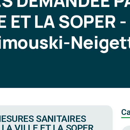
ES DEMANDÉE PA
E ET LA SOPER 
imouski-Neiget
Ca
ESURES SANITAIRES
LA VILLE ET LA SOPER