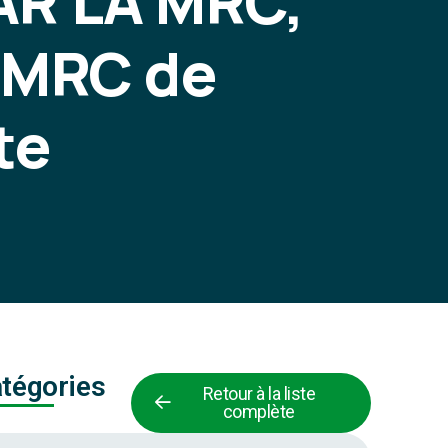
R LA MRC,
- MRC de
te
tégories
Retour à la liste
complète