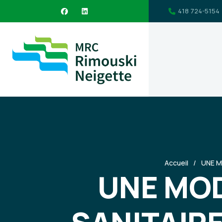
418 724-5154
Accueil
UNE M
UNE MO