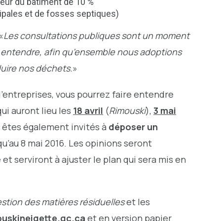
eur du bâtiment de 10 %
ipales et de fosses septiques)
«
Les consultations publiques sont un moment
re entendre, afin qu’ensemble nous adoptions
uire nos déchets.
»
’entreprises, vous pourrez faire entendre
ui auront lieu les
18 avril
(
Rimouski
),
3 mai
s êtes également invités à
déposer un
squ’au 8 mai 2016. Les opinions seront
t serviront à ajuster le plan qui sera mis en
stion des matières résiduelles
et les
uskineigette.qc.ca
et en version papier