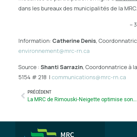
dans les bureaux des municipalités de la MRC
– 
Information:
Catherine Denis
, Coordonnatric
environnement@mrc-rn.ca
Source :
Shanti Sarrazin
, Coordonnatrice à l
5154 # 218 |
communications@mrc-rn.ca
PRÉCÉDENT
La MRC de Rimouski-Neigette optimise son offre de services