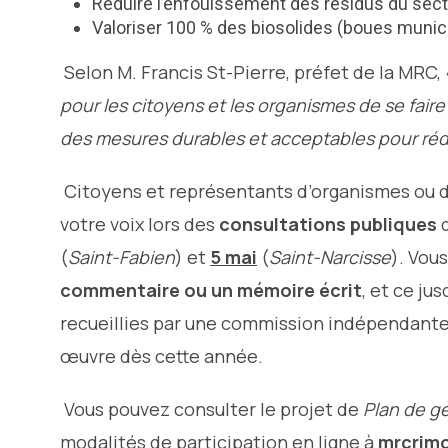
Réduire l’enfouissement des résidus du sect
Valoriser 100 % des biosolides (boues munic
Selon M. Francis St-Pierre, préfet de la MRC, 
pour les citoyens et les organismes de se fai
des mesures durables et acceptables pour réd
Citoyens et représentants d’organismes ou d
votre voix lors des
consultations publiques
q
(
Saint-Fabien
) et
5 mai
(
Saint-Narcisse
). Vou
commentaire ou un mémoire écrit
, et ce ju
recueillies par une commission indépendante e
œuvre dès cette année.
Vous pouvez consulter le projet de
Plan de ge
modalités de participation en ligne à
mrcrimo