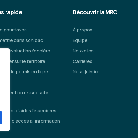
s rapide
Découvrir la MRC
s pour taxes
À propos
mettre dans son bac
Équipe
ce d’évaluation foncière
Nouvelles
lacer sur le territoire
Carrières
de de permis en ligne
Nous joindre
is
inspection en sécurité
die
ammes d’aides financières
des d’accès à l’information