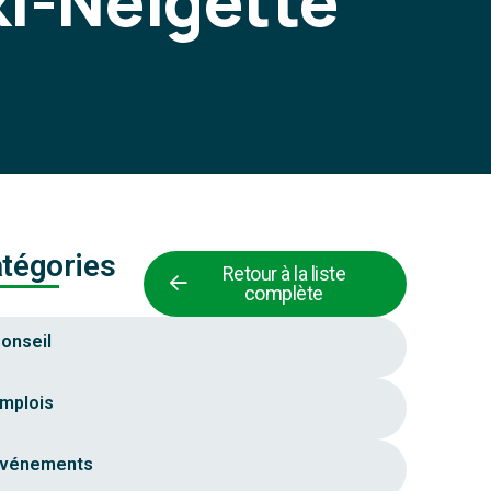
i-Neigette
tégories
Retour à la liste
complète
onseil
mplois
vénements