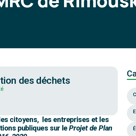
 MRC de Rimousk
Ca
ction des déchets
té
C
E
es citoyens, les entreprises et les
tions publiques sur le
Projet de Plan
É