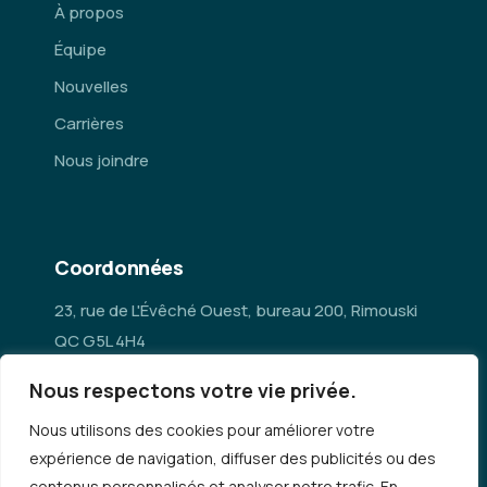
À propos
Équipe
Nouvelles
Carrières
Nous joindre
Coordonnées
23, rue de L'Évêché Ouest, bureau 200, Rimouski
QC G5L 4H4
Nous respectons votre vie privée.
administration@mrc-rn.ca
Nous utilisons des cookies pour améliorer votre
418 724-5154
expérience de navigation, diffuser des publicités ou des
contenus personnalisés et analyser notre trafic. En