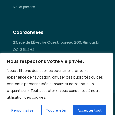
Nous joindre
Coordonnées
23, rue de L'Évêché Ouest, bureau 200, Rimouski
QC G5L 4H4
Nous respectons votre vie privée.
administration@mrc-rn.ca
Nous utilisons des cookies pour améliorer votre
418 724-5154
expérience de navigation, diffuser des publicités ou des
contenus personnalisés et analyser notre trafic. En
cliquant sur « Tout accepter », vous consentez à notre
utilisation des cookies.
© Copyright 2026 - MRC Rimouski-Neigette |
Politique de
confidentialité
Personnaliser
Tout rejeter
Accepter tout