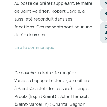
Au poste de préfet suppléant, le maire
p
de Saint-Valérien, Robert Savoie, a
R
aussi été reconduit dans ses
fonctions. Ces mandats sont pour une
C
d
durée deux ans.
p
Lire le communiqué
De gauche à droite, 1e rangée :
Vanessa Lepage-Leclerc, (conseillère
à Saint-Anaclet-de-Lessard) ; Langis
Proulx (Esprit-Saint) ; Julie Thériault
(Saint-Marcellin) ; Chantal Gagnon