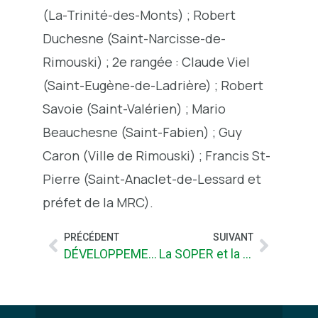
(La-Trinité-des-Monts) ; Robert
Duchesne (Saint-Narcisse-de-
Rimouski) ; 2e rangée : Claude Viel
(Saint-Eugène-de-Ladrière) ; Robert
Savoie (Saint-Valérien) ; Mario
Beauchesne (Saint-Fabien) ; Guy
Caron (Ville de Rimouski) ; Francis St-
Pierre (Saint-Anaclet-de-Lessard et
préfet de la MRC).
PRÉCÉDENT
SUIVANT
DÉVELOPPEMENT DURABLE ET VITALISATION AU CENTRE DU BUDGET DE LA MRC
La SOPER et la MRC de Rimouski-Neigette remportent un prix national pour ses investissements