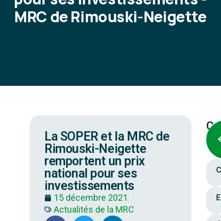
MRC de Rimouski-Neigette
Ca
La SOPER et la MRC de
Rimouski-Neigette
remportent un prix
C
national pour ses
investissements
15 décembre 2021
E
Actualités de la MRC