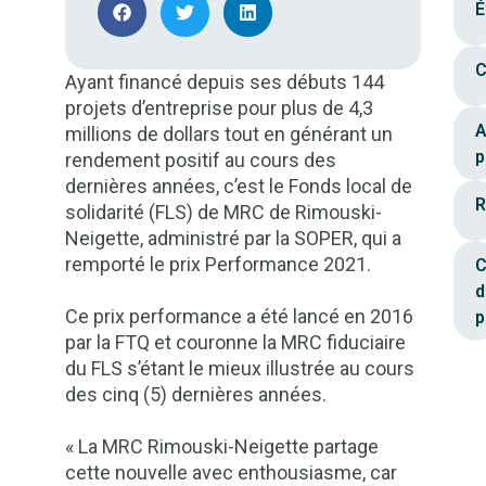
É
C
Ayant financé depuis ses débuts 144
projets d’entreprise pour plus de 4,3
A
millions de dollars tout en générant un
p
rendement positif au cours des
dernières années, c’est le Fonds local de
R
solidarité (FLS) de MRC de Rimouski-
Neigette, administré par la SOPER, qui a
remporté le prix Performance 2021.
C
d
Ce prix performance a été lancé en 2016
p
par la FTQ et couronne la MRC fiduciaire
du FLS s’étant le mieux illustrée au cours
des cinq (5) dernières années.
« La MRC Rimouski-Neigette partage
cette nouvelle avec enthousiasme, car