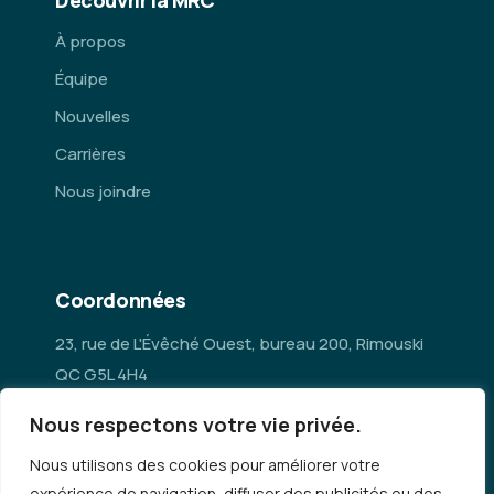
Découvrir la MRC
À propos
Équipe
Nouvelles
Carrières
Nous joindre
Coordonnées
23, rue de L'Évêché Ouest, bureau 200, Rimouski
QC G5L 4H4
Nous respectons votre vie privée.
administration@mrc-rn.ca
Nous utilisons des cookies pour améliorer votre
418 724-5154
expérience de navigation, diffuser des publicités ou des