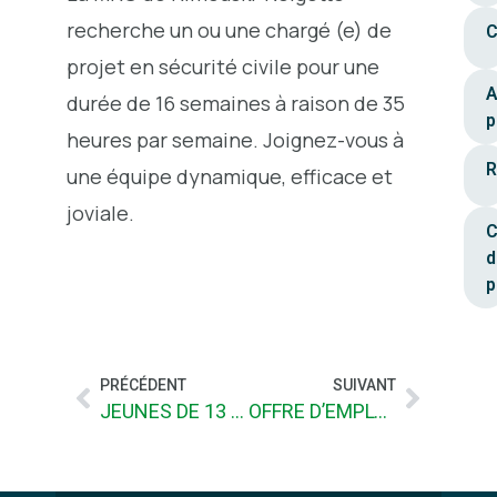
recherche un ou une chargé (e) de
C
projet en sécurité civile pour une
A
durée de 16 semaines à raison de 35
p
heures par semaine. Joignez-vous à
R
une équipe dynamique, efficace et
joviale.
C
d
p
PRÉCÉDENT
SUIVANT
JEUNES DE 13 À 30 ANS, VENEZ PROPOSER VOS IDÉES POUR VOTRE MUNICIPALITÉ
OFFRE D’EMPLOI D’ÉTÉ EN ENVIRONNEMENT