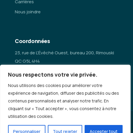
Carrières
Nous joindre
Coordonnées
23, rue de L'Évêché Ouest, bureau 200, Rimouski
QC G5L 4H4
Nous respectons votre vie privée.
administration@mrc-rn.ca
Nous utilisons des cookies pour améliorer votre
418 724-5154
expérience de navigation, diffuser des publicités ou des
contenus personnalisés et analyser notre trafic. En
cliquant sur « Tout accepter », vous consentez à notre
utilisation des cookies.
© Copyright 2026 - MRC Rimouski-Neigette |
Politique de
confidentialité
Personnaliser
Tout rejeter
Accepter tout