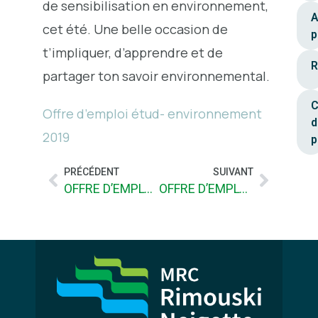
de sensibilisation en environnement,
A
cet été. Une belle occasion de
p
t’impliquer, d’apprendre et de
R
partager ton savoir environnemental.
C
Offre d’emploi étud- environnement
d
2019
p
PRÉCÉDENT
SUIVANT
OFFRE D’EMPLOI : CHARGÉ (E) DE PROJET EN SÉCURITÉ CIVILE
OFFRE D’EMPLOI D’ÉTÉ: CLUB DE LECTURE