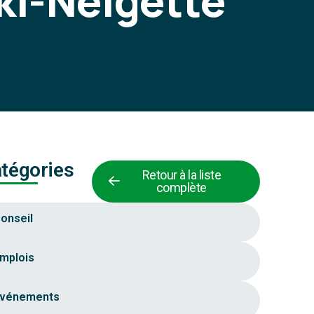
ki-Neigette
tégories
Retour à la liste
complète
onseil
mplois
vénements