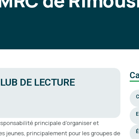
MRC de Rimous
Ca
CLUB DE LECTURE
C
E
ponsabilité principale d’organiser et
É
 les jeunes, principalement pour les groupes de