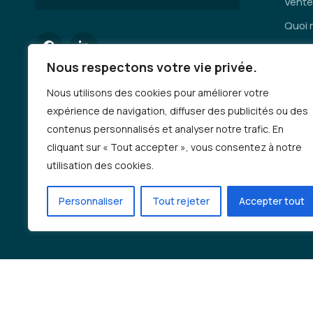
Vente
Quoi 
Servi
Nous respectons votre vie privée.
Se dép
Nous utilisons des cookies pour améliorer votre
Deman
expérience de navigation, diffuser des publicités ou des
Emplo
contenus personnalisés et analyser notre trafic. En
Auto-
cliquant sur « Tout accepter », vous consentez à notre
incen
utilisation des cookies.
Progr
Personnaliser
Tout rejeter
Accepter tout
Deman