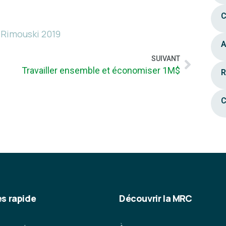
C
 Rimouski 2019
A
SUIVANT
Travailler ensemble et économiser 1M$
R
C
s rapide
Découvrir la MRC