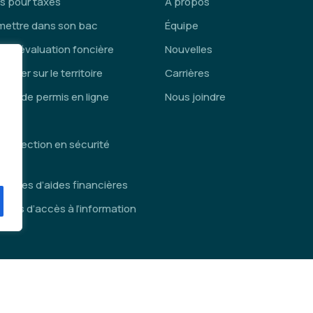
s pour taxes
À propos
mettre dans son bac
Équipe
ce d’évaluation foncière
Nouvelles
lacer sur le territoire
Carrières
de de permis en ligne
Nous joindre
is
inspection en sécurité
die
ammes d’aides financières
des d’accès à l’information