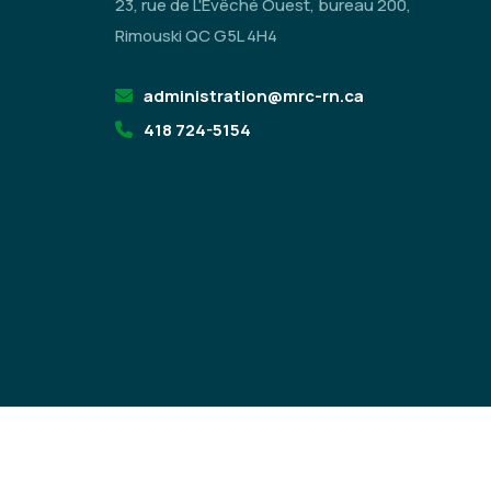
23, rue de L'Évêché Ouest, bureau 200,
Rimouski QC G5L 4H4
administration@mrc-rn.ca
418 724-5154