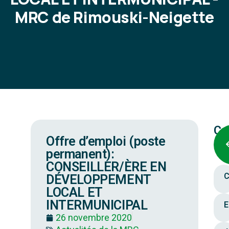
MRC de Rimouski-Neigette
Ca
Offre d’emploi (poste
permanent):
CONSEILLER/ÈRE EN
C
DÉVELOPPEMENT
LOCAL ET
INTERMUNICIPAL
E
26 novembre 2020