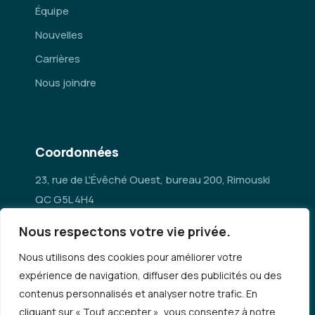
Équipe
Nouvelles
Carrières
Nous joindre
Coordonnées
23, rue de L'Évêché Ouest, bureau 200, Rimouski
QC G5L 4H4
Nous respectons votre vie privée.
administration@mrc-rn.ca
Nous utilisons des cookies pour améliorer votre
418 724-5154
expérience de navigation, diffuser des publicités ou des
contenus personnalisés et analyser notre trafic. En
cliquant sur « Tout accepter », vous consentez à notre