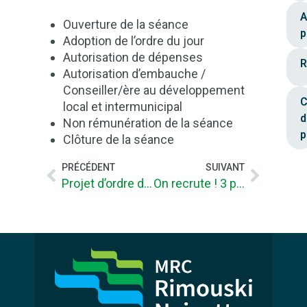
A
Ouverture de la séance
p
Adoption de l’ordre du jour
Autorisation de dépenses
R
Autorisation d’embauche /
Conseiller/ère au développement
C
local et intermunicipal
d
Non rémunération de la séance
p
Clôture de la séance
PRÉCÉDENT
SUIVANT
Projet d’ordre du jour publique CONSEIL DE LA MRC du 8 octobre 2025
On recrute ! 3 postes à combler