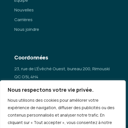
Équipe
Nouvelles
Carrières
Nous joindre
Coordonnées
23, rue de L'Évêché Ouest, bureau 200, Rimouski
QC G5L 4H4
Nous respectons votre vie privée.
administration@mrc-rn.ca
Nous utilisons des cookies pour améliorer votre
418 724-5154
expérience de navigation, diffuser des publicités ou des
contenus personnalisés et analyser notre trafic. En
cliquant sur « Tout accepter », vous consentez à notre