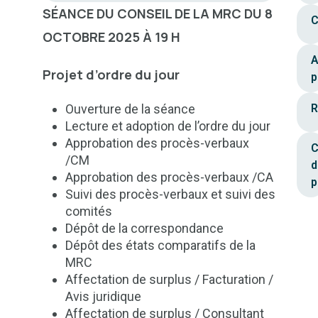
SÉANCE DU CONSEIL DE LA MRC
DU 8
C
OCTOBRE 2025 À 19 H
A
Projet d’ordre du jour
p
Ouverture de la séance
R
Lecture et adoption de l’ordre du jour
Approbation des procès-verbaux
C
/CM
d
Approbation des procès-verbaux /CA
p
Suivi des procès-verbaux et suivi des
comités
Dépôt de la correspondance
Dépôt des états comparatifs de la
MRC
Affectation de surplus / Facturation /
Avis juridique
Affectation de surplus / Consultant