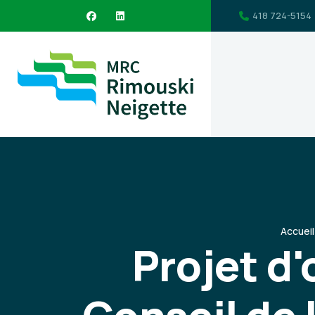
418 724-5154
Accueil
Projet d'