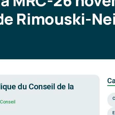
 la MRC-26 nove
e Rimouski-Ne
Ca
lique du Conseil de la
C
 Conseil
E