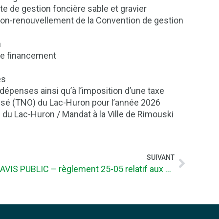
nte de gestion foncière sable et gravier
 non-renouvellement de la Convention de gestion
n
e financement
es
épenses ainsi qu’à l’imposition d’une taxe
anisé (TNO) du Lac-Huron pour l’année 2026
 du Lac-Huron / Mandat à la Ville de Rimouski
SUIVANT
AVIS PUBLIC – règlement 25-05 relatif aux prévisions budgétaires et répart. quotes-parts de la MRC pour 2026