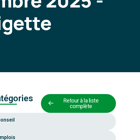
mbre 2025 -
igette
tégories
Retour à la liste
complète
onseil
mplois