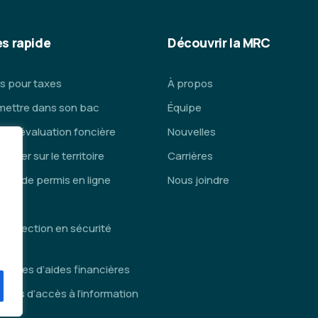
s rapide
Découvrir la MRC
s pour taxes
À propos
mettre dans son bac
Équipe
ce d’évaluation foncière
Nouvelles
lacer sur le territoire
Carrières
de de permis en ligne
Nous joindre
is
inspection en sécurité
die
ammes d’aides financières
des d’accès à l’information