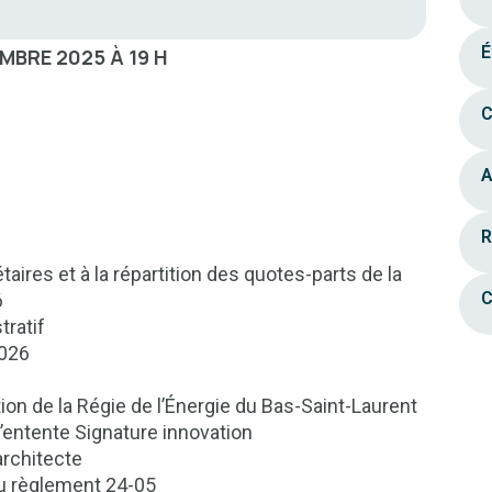
É
MBRE 2025 À 19 H
C
A
R
aires et à la répartition des quotes-parts de la
C
6
ratif
2026
ion de la Régie de l’Énergie du Bas-Saint-Laurent
’entente Signature innovation
architecte
du règlement 24-05