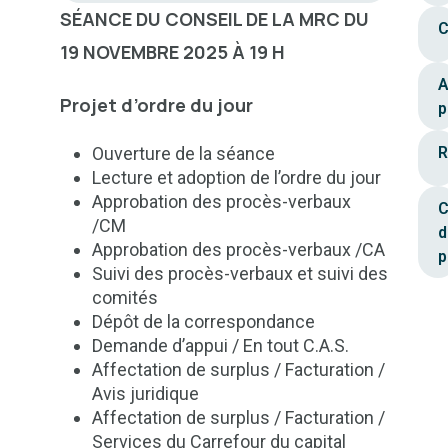
SÉANCE DU CONSEIL DE LA MRC
DU
C
19 NOVEMBRE 2025 À 19 H
A
Projet d’ordre du jour
p
Ouverture de la séance
R
Lecture et adoption de l’ordre du jour
Approbation des procès-verbaux
C
/CM
d
Approbation des procès-verbaux /CA
p
Suivi des procès-verbaux et suivi des
comités
Dépôt de la correspondance
Demande d’appui / En tout C.A.S.
Affectation de surplus / Facturation /
Avis juridique
Affectation de surplus / Facturation /
Services du Carrefour du capital