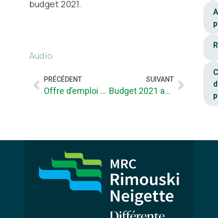
budget 2021.
A
p
R
Audio
C
PRÉCÉDENT
SUIVANT
d
Offre d’emploi (conditions de travail actualisées): Directeur (trice) général (e) et secrétaire-trésorier(ière) à Esprit-Saint
Budget 2021 adopté
p