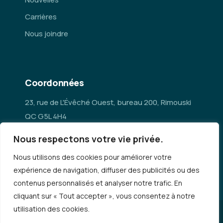
Carrières
Nous joindre
Coordonnées
23, rue de L'Évêché Ouest, bureau 200, Rimouski
QC G5L 4H4
Nous respectons votre vie privée.
administration@mrc-rn.ca
Nous utilisons des cookies pour améliorer votre
418 724-5154
expérience de navigation, diffuser des publicités ou des
contenus personnalisés et analyser notre trafic. En
cliquant sur « Tout accepter », vous consentez à notre
utilisation des cookies.